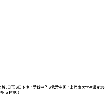
语 #日专生 #爱我中华 #我爱中国 #出师表大学生最能共
解取支撑哦！